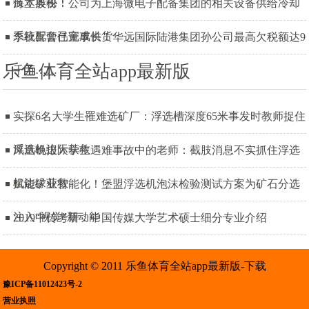
技术奥秘！
海立股份：公司为上海微电子配备集团的相关设备供给冷却
系统配套已完成供货
李秋喜曾任董事长！华远国际陆港集团孙公司最高欠税额达9
乐鱼体育全站app最新版
千万……
实探6名大学生罹难选矿厂：浮选槽深度65米事发时教师捉住
浮选机边际获救
凤凰晚报大学生遇难事故中的老师：截肢消息不实抓住浮选
机边缘获救
赋能矿业智能化！堡盟浮选机泡沫检验测试方案为矿石分选
注入“视觉”新动能
2019中传考研：中国传媒大学艺术硕士细分专业介绍
Copyright © 2011 乐鱼体育全站app最新版-下载
豫ICP备11012423号-2
营业执照