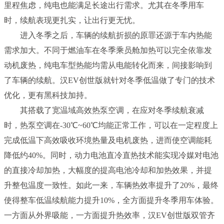
里程焦虑，纯电也能满足长途出行需求。尤其在冬季用车
时，续航表现更扎实，让出行更无忧。
进入冬季之后，车辆的续航折损的原罪还源于车内热能
需求加大。不同于燃油车在冬季乘员舱加热可以完全依靠发
动机废热，纯电车型热能均需从电能转化而来，间接影响到
了车辆的续航。汉EV创世版就针对冬季低温做了专门的技术
优化，更有黑科技加持。
其搭载了宽温域高效热泵空调，在应对冬季续航衰减
时，热泵空调在-30℃~60℃均能正常工作，可以在一定程度上
完成低温下高效吸收环境热量及电机废热，进而使空调能耗
降低约40%。同时，动力电池直冷直热技术能实现冷媒对电池
的直接冷却加热，大幅度的提高电池冷却和加热效果，并提
升整包温度一致性。如此一来，车辆热效率提升了20%，最终
使得整车低温续航能力提升10%，全方面提升冬季用车体验。
一方面从外界吸能，一方面提升热效率，汉EV创世版双管齐