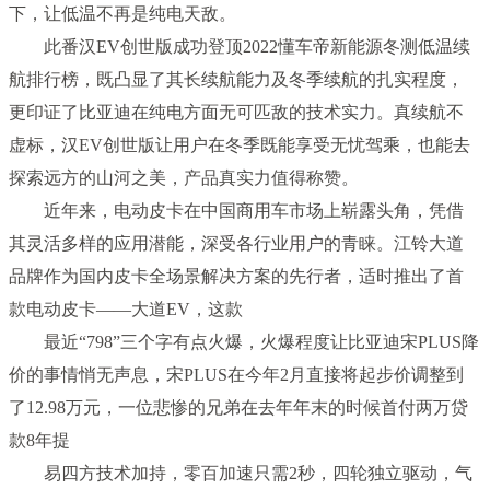
下，让低温不再是纯电天敌。
此番汉EV创世版成功登顶2022懂车帝新能源冬测低温续
航排行榜，既凸显了其长续航能力及冬季续航的扎实程度，
更印证了比亚迪在纯电方面无可匹敌的技术实力。真续航不
虚标，汉EV创世版让用户在冬季既能享受无忧驾乘，也能去
探索远方的山河之美，产品真实力值得称赞。
近年来，电动皮卡在中国商用车市场上崭露头角，凭借
其灵活多样的应用潜能，深受各行业用户的青睐。江铃大道
品牌作为国内皮卡全场景解决方案的先行者，适时推出了首
款电动皮卡——大道EV，这款
最近“798”三个字有点火爆，火爆程度让比亚迪宋PLUS降
价的事情悄无声息，宋PLUS在今年2月直接将起步价调整到
了12.98万元，一位悲惨的兄弟在去年年末的时候首付两万贷
款8年提
易四方技术加持，零百加速只需2秒，四轮独立驱动，气