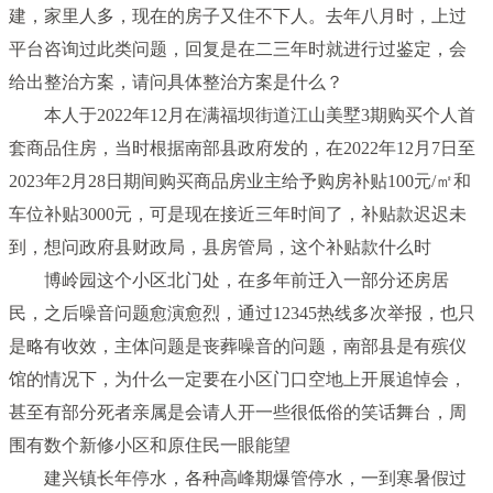
建，家里人多，现在的房子又住不下人。去年八月时，上过
平台咨询过此类问题，回复是在二三年时就进行过鉴定，会
给出整治方案，请问具体整治方案是什么？
本人于2022年12月在满福坝街道江山美墅3期购买个人首
套商品住房，当时根据南部县政府发的，在2022年12月7日至
2023年2月28日期间购买商品房业主给予购房补贴100元/㎡和
车位补贴3000元，可是现在接近三年时间了，补贴款迟迟未
到，想问政府县财政局，县房管局，这个补贴款什么时
博岭园这个小区北门处，在多年前迁入一部分还房居
民，之后噪音问题愈演愈烈，通过12345热线多次举报，也只
是略有收效，主体问题是丧葬噪音的问题，南部县是有殡仪
馆的情况下，为什么一定要在小区门口空地上开展追悼会，
甚至有部分死者亲属是会请人开一些很低俗的笑话舞台，周
围有数个新修小区和原住民一眼能望
建兴镇长年停水，各种高峰期爆管停水，一到寒暑假过