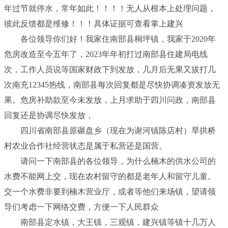
年过节就停水，常年如此！！！！无人从根本上处理问题，
彼此反馈都是维修！！！具体证据可查看掌上建兴
各位领导你们好！我家住南部县桐坪镇，我家于2020年
危房改造至今五年了，2023年年初打过南部县住建局电线
次，工作人员说等国家财政下到发放，几月后无果又拔打几
次南充12345热线，南部县每次回复都是尽快协调凑资发放无
果。危房补助款至今未发放，上月求助于四川问政，南部县
回复还是协调尽快发放，
四川省南部县原碾盘乡（现在为谢河镇陈店村）旱拱桥
村农业合作社经营状态是属于私营还是国营。
请问一下南部县的各位领导，为什么楠木的供水公司的
水费不能网上交，现在农村留守的都是老年人和留守儿童。
交一个水费非要到楠木营业厅，或者等他们来场镇，望请领
导们考虑一下网络交费，方便一下人民群众
南部县定水镇，大王镇，三观镇，建兴镇等镇十几万人