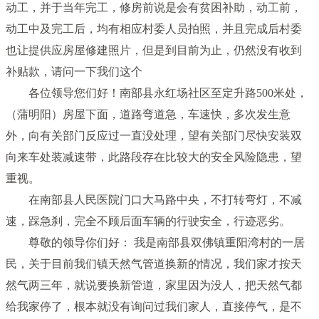
动工，并于当年完工，修房前说是会有贫困补助，动工前，
动工中及完工后，均有相应村委人员拍照，并且完成后村委
也让提供应房屋修建照片，但是到目前为止，仍然没有收到
补贴款，请问一下我们这个
各位领导您们好！南部县永红场社区至定升路500米处，
（蒲明阳）房屋下面，道路弯道急，车速快，多次发生意
外，向有关部门反应过一直没处理，望有关部门尽快安装双
向来车处装减速带，此路段存在比较大的安全风险隐患，望
重视。
在南部县人民医院门口大马路中央，不打转弯灯，不减
速，踩急刹，完全不顾后面车辆的行驶安全，行迹恶劣。
尊敬的领导你们好： 我是南部县双佛镇重阳湾村的一居
民，关于目前我们镇天然气管道换新的情况，我们家才按天
然气两三年，就说要换新管道，家里因为没人，把天然气都
给我家停了，根本就没有询问过我们家人，直接停气，是不