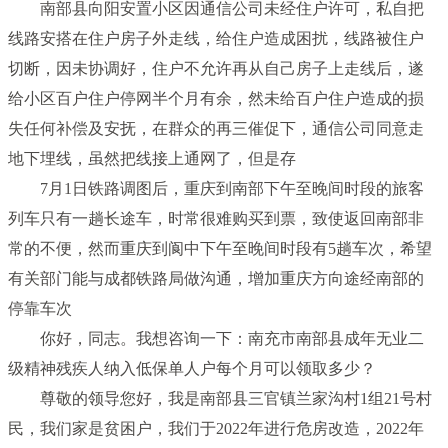
南部县向阳安置小区因通信公司未经住户许可，私自把
线路安搭在住户房子外走线，给住户造成困扰，线路被住户
切断，因未协调好，住户不允许再从自己房子上走线后，遂
给小区百户住户停网半个月有余，然未给百户住户造成的损
失任何补偿及安抚，在群众的再三催促下，通信公司同意走
地下埋线，虽然把线接上通网了，但是存
7月1日铁路调图后，重庆到南部下午至晚间时段的旅客
列车只有一趟长途车，时常很难购买到票，致使返回南部非
常的不便，然而重庆到阆中下午至晚间时段有5趟车次，希望
有关部门能与成都铁路局做沟通，增加重庆方向途经南部的
停靠车次
你好，同志。我想咨询一下：南充市南部县成年无业二
级精神残疾人纳入低保单人户每个月可以领取多少？
尊敬的领导您好，我是南部县三官镇兰家沟村1组21号村
民，我们家是贫困户，我们于2022年进行危房改造，2022年