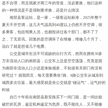
是不合理，而且我家才两三年的管道，没必要换，他们这样
的一种情况是不是强制要求换，还是什么情况
南部县客运站，是一家，一级客运站标准，2025年整个
夏天不开空调，这几天气温高到40度以上仍然不开空调，很
多乘客，包括驾乘人员，也都投诉过各个部门，都不了了
之，了无音讯。回复的是空调坏了在维修，维修几个月了，
说白了就是想省几个电费。
公交是城市生活不可或缺的出行方式，然而在拥有30多
万非流动人口的南部县，公交车上总是空空荡荡，究竟是因
为南部非流动人口少还是体验感差，不知道有关部门有没有
研究过？ 就我而言，每天需要乘坐7路、8路公交车从城东到
城西多次往返，最大感受就是坐公交就是“碰运气”，运气好的
时候
自己十年前在南部县新安路买下一间门面，是一间比较
破烂的瓦房，鉴定机构鉴定为危房，既不能住人，又不能修