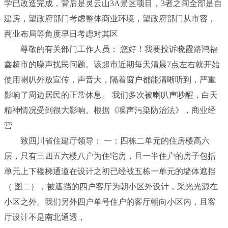
学已改造完成，背后是灵云山3A景区项目，3者之间全部是自
建房，望政府部门考虑整体商业环境，望政府部门从市容，
商业布局等角度早日考虑对其区
尊敬的有关部门工作人员： 您好！我要投诉晓霞路鸿福
鑫超市的噪声扰民问题。该超市近期每天清晨7点左右就开始
使用喇叭外放宣传，声音大，隔着窗户都能清晰听到，严重
影响了周边居民的正常休息。 我们多次被喇叭声吵醒，白天
精神情况受到很大影响。根据《噪声污染防治法》，商业经
营
致四川省住建厅领导： 一：四栋二单元的住房楼高六
层，只有三四五六楼八户为住宅房，且一半住户的房子包括
单元上下楼梯通道在设计之初已经被五栋一单元的墙体遮挡
（ 图二），被遮挡的四户客厅为朝小区外设计，采光光源在
小区之外。我们另外四户单号住户的客厅朝向小区内，且客
厅设计不是南北通透，