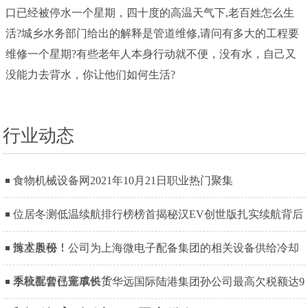
口已经被停水一个星期，四十度的高温天气下,老百姓怎么生
活?城乡水务部门给出的解释是管道维修,请问有多大的工程要
维修一个星期?有些老年人本身行动就不便，没有水，自己又
没能力去背水，你让他们如何生活?
行业动态
食物机械设备网2021年10月21日职业热门聚集
位居冬测低温续航排行榜榜首揭秘汉EV创世版扎实续航背后
技术奥秘！
海立股份：公司为上海微电子配备集团的相关设备供给冷却
系统配套已完成供货
李秋喜曾任董事长！华远国际陆港集团孙公司最高欠税额达9