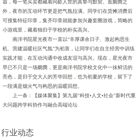
嚣，每一笔买卖都藏着同龄人世的真挚与默契。逛阛阓之
外，夜市的互动环节更是把气氛拉满。同学们在货摊消费后
可搜集特征印章，集齐印章就能参加兴趣套圈游戏，简略的
小游戏里，藏着独归于学校的朴实高兴。
南洋书院星光夜市一直以“丰厚课余日子、激起构思生
机、营建温暖社区气氛”为初衷，让同学们在自主经营中训练
实践才能，在互动沟通中收成友谊与高兴。现在，星光夜市
早已不只是一场阛阓，更是南洋书院学校文化中一抹鲜活的
亮色，是归于交大人的芳华回想，也为初夏的学校，留下了
一段满是烟火气与构思的温暖回想。
上一条：【媒体聚集】第九届“科技•人文•社会”新时代重
大问题跨学科协作与融合高端论坛
行业动态