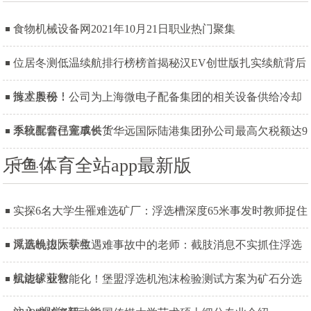
食物机械设备网2021年10月21日职业热门聚集
位居冬测低温续航排行榜榜首揭秘汉EV创世版扎实续航背后
技术奥秘！
海立股份：公司为上海微电子配备集团的相关设备供给冷却
系统配套已完成供货
李秋喜曾任董事长！华远国际陆港集团孙公司最高欠税额达9
乐鱼体育全站app最新版
千万……
实探6名大学生罹难选矿厂：浮选槽深度65米事发时教师捉住
浮选机边际获救
凤凰晚报大学生遇难事故中的老师：截肢消息不实抓住浮选
机边缘获救
赋能矿业智能化！堡盟浮选机泡沫检验测试方案为矿石分选