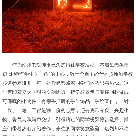
作为南洋书院传承已久的特征学校活动，本届星光夜市
仍旧据守“学生为主角”的中心，数十个自主经营的货摊沿学校
步道参差排开，每一处旮旯都藏着同学们的巧思与热忱。这
里有印着交大回想的文创周边，把学校景色与专属回想做成
可保藏的小物件；有亲手打磨的手作饰品、手绘著作，一针
一线、一笔一画都是独一份的心意；还有克己零食、兴趣小
物，香气与吆喝声交错，引得路过的同学纷繁停步选择。摊
主们带着热心介绍著作，来往的同学笑意盈盈，热烈却不喧